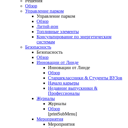
Решения
Обзор
Управление парком
Управление парком
Обзор
Литий-ион
Топливные элементы
Консультирование по энергетическим
системам
Безопасность
Безопасность
Обзор
Инновации от Линде
Инновации от Линде
Обзор
Старшеклассники & Студенты ВУЗов
Начало карьеры
Недавние выпускники &
Профессионалы
Журналы
Журналы
Обзор
[printSubMenu]
Мероприятия
Мероприятия