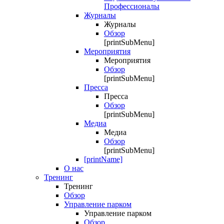
Профессионалы
Журналы
Журналы
Обзор
[printSubMenu]
Мероприятия
Мероприятия
Обзор
[printSubMenu]
Пресса
Пресса
Обзор
[printSubMenu]
Медиа
Медиа
Обзор
[printSubMenu]
[printName]
О нас
Тренинг
Тренинг
Обзор
Управление парком
Управление парком
Обзор