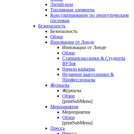
Литий-ион
Топливные элементы
Консультирование по энергетическим
системам
Безопасность
Безопасность
Обзор
Инновации от Линде
Инновации от Линде
Обзор
Старшеклассники & Студенты
ВУЗов
Начало карьеры
Недавние выпускники &
Профессионалы
Журналы
Журналы
Обзор
[printSubMenu]
Мероприятия
Мероприятия
Обзор
[printSubMenu]
Пресса
Пресса