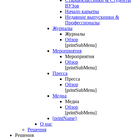
Старшеклассники & Студенты
ВУЗов
Начало карьеры
Недавние выпускники &
Профессионалы
Журналы
Журналы
Обзор
[printSubMenu]
Мероприятия
Мероприятия
Обзор
[printSubMenu]
Пресса
Пресса
Обзор
[printSubMenu]
Медиа
Медиа
Обзор
[printSubMenu]
[printName]
О нас
Решения
Решения